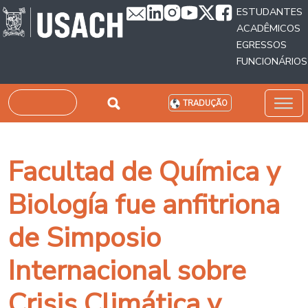
Passar para o conteúdo principal
ESTUDANTES
ACADÊMICOS
EGRESSOS
FUNCIONÁRIOS
Pesquisar
TRADUÇÃO
Facultad de Química y
Biología fue anfitriona
de Simposio
Internacional sobre
Crisis Climática y