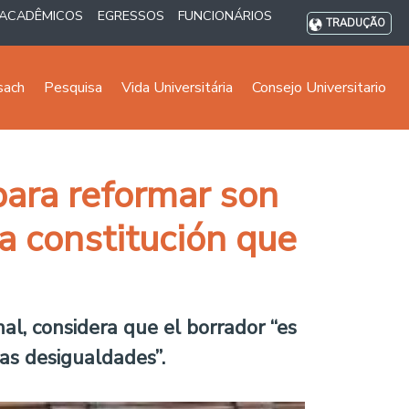
ACADÊMICOS
EGRESSOS
FUNCIONÁRIOS
TRADUÇÃO
sach
Pesquisa
Vida Universitária
Consejo Universitario
para reformar son
a constitución que
al, considera que el borrador “es
las desigualdades”.