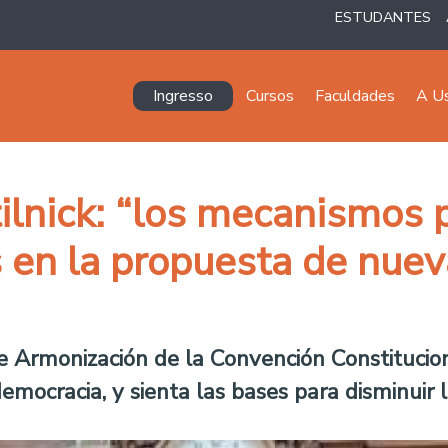
ESTUDANTES
Navegación principal
Ingresso
Cursos
Faculdades
A U
ilnick: “los mecanismos 
 en la propuesta de nuev
e Armonización de la Convención Constitucion
mocracia, y sienta las bases para disminuir 