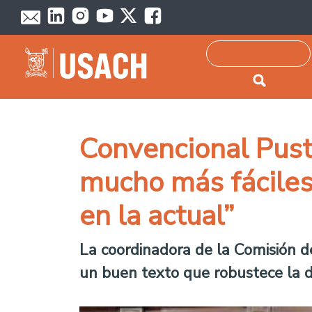
Passar para o conteúdo principal
Pesquisar
Convencional Pust
mucho más fáciles
en la actual”
La coordinadora de la Comisión d
un buen texto que robustece la de