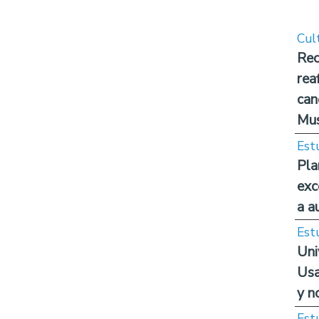
Cul
Rec
rea
can
Mus
Est
Pla
exc
a a
Est
Uni
Usa
y n
Est