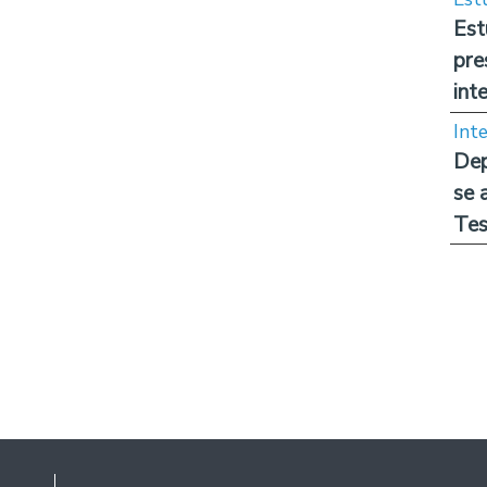
Est
pre
int
Int
Dep
se 
Tes