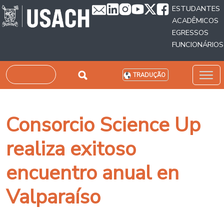
Passar para o conteúdo principal
ESTUDANTES
ACADÊMICOS
EGRESSOS
FUNCIONÁRIOS
Pesquisar
TRADUÇÃO
Consorcio Science Up
realiza exitoso
encuentro anual en
Valparaíso