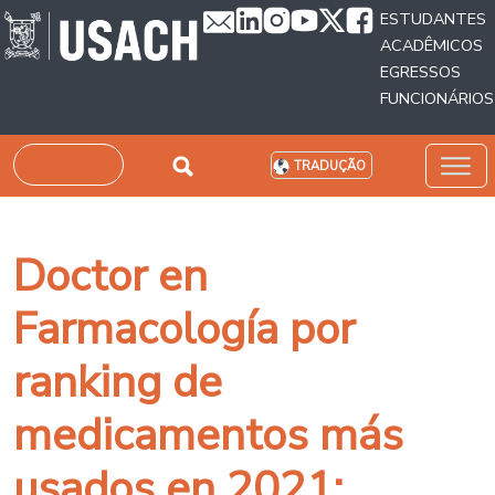
Passar para o conteúdo principal
ESTUDANTES
ACADÊMICOS
EGRESSOS
FUNCIONÁRIOS
Pesquisar
TRADUÇÃO
Doctor en
Farmacología por
ranking de
medicamentos más
usados en 2021: