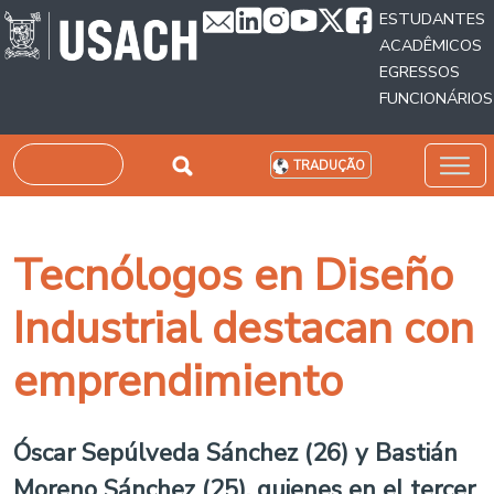
Passar para o conteúdo principal
ESTUDANTES
ACADÊMICOS
EGRESSOS
FUNCIONÁRIOS
Pesquisar
TRADUÇÃO
Tecnólogos en Diseño
Industrial destacan con
emprendimiento
Óscar Sepúlveda Sánchez (26) y Bastián
Moreno Sánchez (25), quienes en el tercer