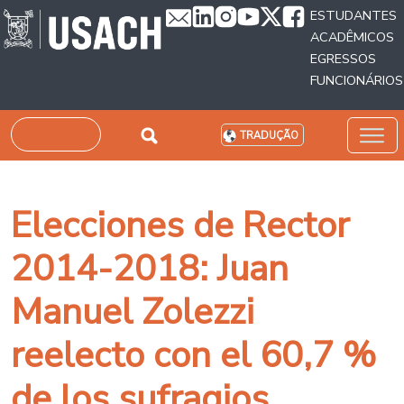
Passar para o conteúdo principal
ESTUDANTES
ACADÊMICOS
EGRESSOS
FUNCIONÁRIOS
Pesquisar
TRADUÇÃO
Elecciones de Rector
2014-2018: Juan
Manuel Zolezzi
reelecto con el 60,7 %
de los sufragios