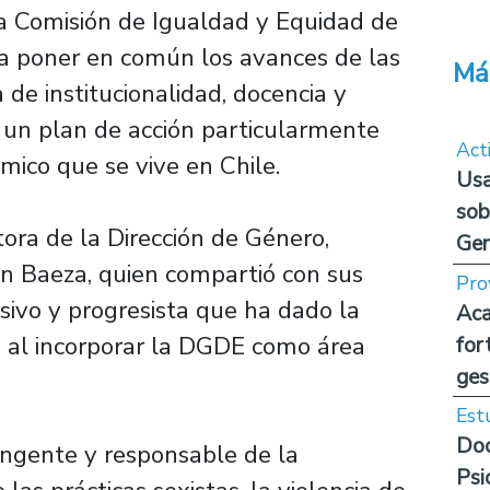
 Comisión de Igualdad y Equidad de
 poner en común los avances de las
Má
 de institucionalidad, docencia y
n un plan de acción particularmente
Act
mico que se vive en Chile.
Usa
sob
tora de la Dirección de Género,
Ge
n Baeza, quien compartió con sus
Pro
isivo y progresista que ha dado la
Aca
, al incorporar la DGDE como área
for
ges
Est
Doc
ingente y responsable de la
Psi