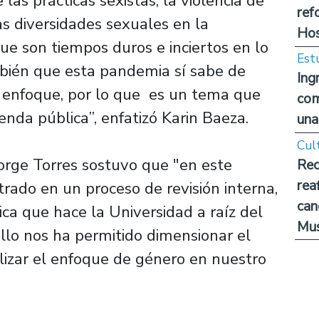
las prácticas sexistas, la violencia de
ref
as diversidades sexuales en la
Hos
 son tiempos duros e inciertos en lo
Est
bién que esta pandemia sí sabe de
Ing
 enfoque, por lo que es un tema que
com
nda pública”, enfatizó Karin Baeza.
una
Cul
Jorge Torres sostuvo que "en este
Rec
rea
ado en un proceso de revisión interna,
can
ca que hace la Universidad a raíz del
Mus
llo nos ha permitido dimensionar el
izar el enfoque de género en nuestro