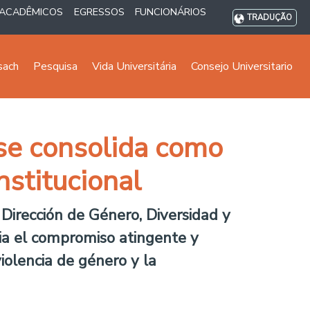
ACADÊMICOS
EGRESSOS
FUNCIONÁRIOS
TRADUÇÃO
sach
Pesquisa
Vida Universitária
Consejo Universitario
 se consolida como
nstitucional
 Dirección de Género, Diversidad y
ncia el compromiso atingente y
violencia de género y la