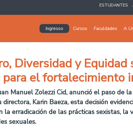
ESTUDANTES
Navegación principal
Ingresso
Cursos
Faculdades
A U
ro, Diversidad y Equidad
 para el fortalecimiento i
Juan Manuel Zolezzi Cid, anunció el paso de la
u directora, Karin Baeza, esta decisión evide
la erradicación de las prácticas sexistas, la 
des sexuales.