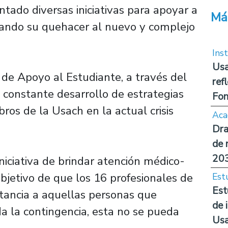
tado diversas iniciativas para apoyar a
Má
tando su quehacer al nuevo y complejo
Inst
Usa
a de Apoyo al Estudiante, a través del
ref
 constante desarrollo de estrategias
Fon
os de la Usach en la actual crisis
Aca
Dra
de 
20
iniciativa de brindar atención médico-
bjetivo de que los 16 profesionales de
Est
Est
stancia a aquellas personas que
de 
a la contingencia, esta no se pueda
Us