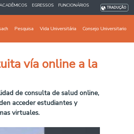
ACADÊMICOS
EGRESSOS
FUNCIONÁRIOS
TRADUÇÃO
sach
Pesquisa
Vida Universitária
Consejo Universitario
ita vía online a la
dad de consulta de salud online,
ueden acceder estudiantes y
mas virtuales.