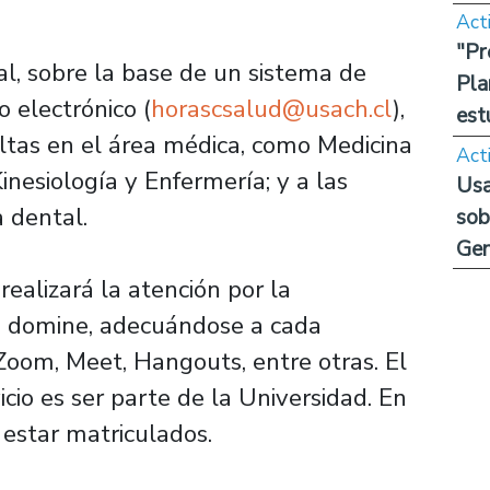
Act
"Pr
ual, sobre la base de un sistema de
Pla
 electrónico (
horascsalud@usach.cl
),
est
ltas en el área médica, como Medicina
Act
Kinesiología y Enfermería; y a las
Usa
a dental.
sob
Ge
realizará la atención por la
s domine, adecuándose a cada
Zoom, Meet, Hangouts, entre otras. El
icio es ser parte de la Universidad. En
 estar matriculados.