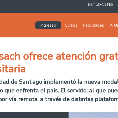
ESTUDANTES
Navegación principal
Ingresso
Cursos
Faculdades
A U
ach ofrece atención gratu
itaria
idad de Santiago implementó la nueva modali
o que enfrenta el país. El servicio, al que p
por vía remota, a través de distintas platafor