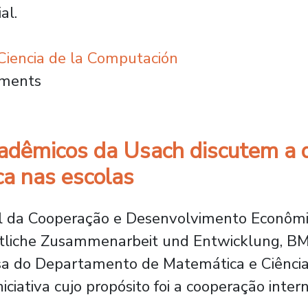
al.
iencia de la Computación
esentará a América do Sul em um projeto de
mments
cadêmicos da Usach discutem a 
a nas escolas
ral da Cooperação e Desenvolvimento Econô
tliche Zusammenarbeit und Entwicklung, BMZ)
sa do Departamento de Matemática e Ciênci
niciativa cujo propósito foi a cooperação int