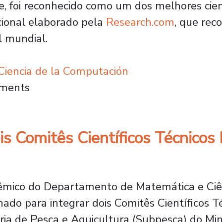
e, foi reconhecido como um dos melhores cie
cional elaborado pela
Research.com
, que rec
l mundial.
iencia de la Computación
nking internacional reconhece a acadêmico 
mments
is Comitês Científicos Técnicos
adêmico do Departamento de Matemática e C
onado para integrar dois Comitês Científicos 
ria de Pesca e Aquicultura (Subpesca) do Mi