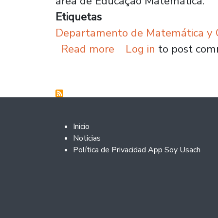
área de Educação Matemática.
Etiquetas
Departamento de Matemática y C
about Especialista a
Read more
Log in
to post co
Footer 2
Inicio
Noticias
Política de Privacidad App Soy Usach