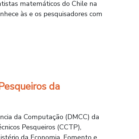
ntistas matemáticos do Chile na
onhece às e os pesquisadores com
Usach entre os melhores pesquisadores em m
 Pesqueiros da
iência da Computação (DMCC) da
Técnicos Pesqueiros (CCTP),
nistério da Economia, Fomento e