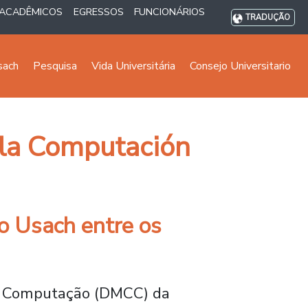
ACADÊMICOS
EGRESSOS
FUNCIONÁRIOS
TRADUÇÃO
sach
Pesquisa
Vida Universitária
Consejo Universitario
 la Computación
co Usach entre os
da Computação (DMCC) da