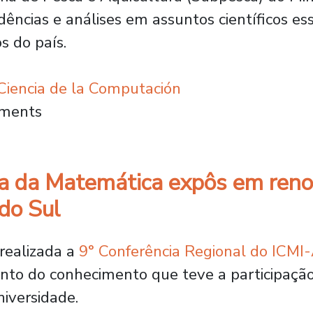
ências e análises em assuntos científicos ess
s do país.
iencia de la Computación
grará dois Comitês Científicos Técnicos Pes
mments
ca da Matemática expôs em ren
 do Sul
 realizada a
9° Conferência Regional do ICMI-
ento do conhecimento que teve a participação
iversidade.