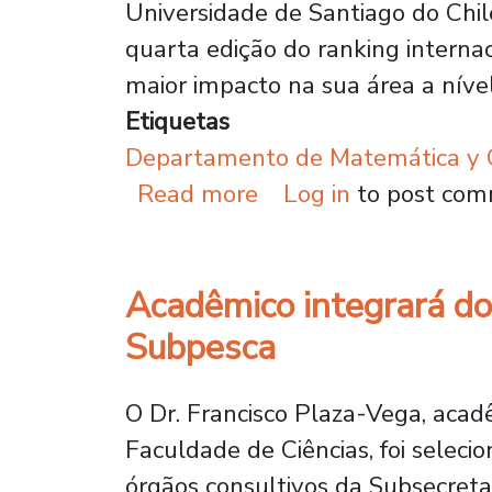
Universidade de Santiago do Chil
quarta edição do ranking interna
maior impacto na sua área a níve
Etiquetas
Departamento de Matemática y C
about Prestigioso ra
Read more
Log in
to post co
Acadêmico integrará do
Subpesca
O Dr. Francisco Plaza-Vega, ac
Faculdade de Ciências, foi seleci
órgãos consultivos da Subsecreta