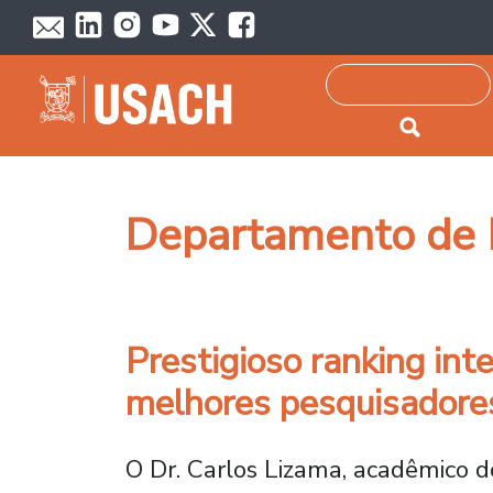
Passar para o conteúdo principal
Pesquisar
Departamento de M
Prestigioso ranking in
melhores pesquisador
O Dr. Carlos Lizama, acadêmico