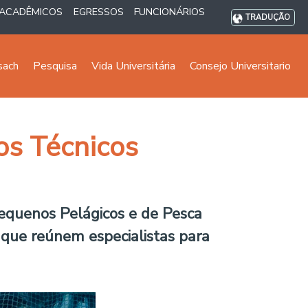
ACADÊMICOS
EGRESSOS
FUNCIONÁRIOS
TRADUÇÃO
sach
Pesquisa
Vida Universitária
Consejo Universitario
os Técnicos
Pequenos Pelágicos e de Pesca
, que reúnem especialistas para