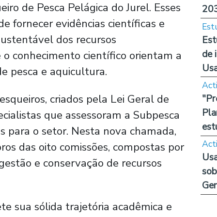
eiro de Pesca Pelágica do Jurel. Esses
20
e fornecer evidências científicas e
Est
sustentável dos recursos
Est
de 
e o conhecimento científico orientam a
Us
e pesca e aquicultura.
Act
esqueiros, criados pela Lei Geral de
"Pr
Pla
ecialistas que assessoram a Subpesca
est
es para o setor. Nesta nova chamada,
Act
ros das oito comissões, compostas por
Usa
 gestão e conservação de recursos
sob
Ge
te sua sólida trajetória acadêmica e