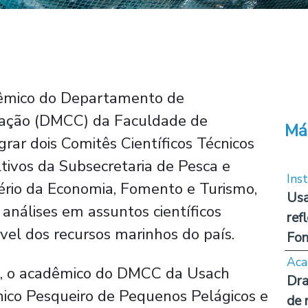
dêmico do Departamento de
tação (DMCC) da Faculdade de
Má
egrar dois Comitês Científicos Técnicos
tivos da Subsecretaria de Pesca e
Inst
ério da Economia, Fomento e Turismo,
Usa
análises em assuntos científicos
ref
vel dos recursos marinhos do país.
Fon
Aca
s, o acadêmico do DMCC da Usach
Dra
cnico Pesqueiro de Pequenos Pelágicos e
de 