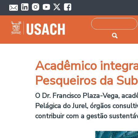
Passar para o conteúdo principal
Pesquisar
Acadêmico integrar
Pesqueiros da Su
O Dr. Francisco Plaza-Vega, aca
Pelágica do Jurel, órgãos consult
contribuir com a gestão sustentá