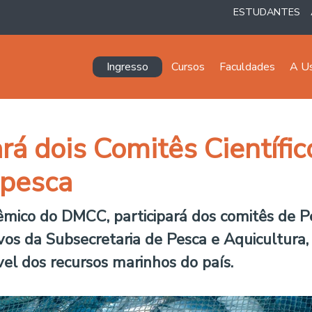
ESTUDANTES
Navegación principal
Ingresso
Cursos
Faculdades
A U
á dois Comitês Científic
bpesca
dêmico do DMCC, participará dos comitês de 
ivos da Subsecretaria de Pesca e Aquicultura
vel dos recursos marinhos do país.