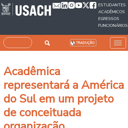
Passar para o conteúdo principal
ESTUDANTES
ACADÊMICOS
EGRESSOS
FUNCIONÁRIOS
Pesquisar
TRADUÇÃO
Acadêmica
representará a América
do Sul em um projeto
de conceituada
organização