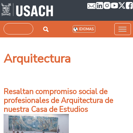
Pasar al contenido principal
Buscar
IDIOMAS
Arquitectura
Resaltan compromiso social de
profesionales de Arquitectura de
nuestra Casa de Estudios