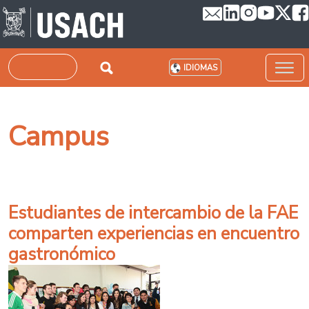
Pasar al contenido principal
Buscar
IDIOMAS
Campus
Estudiantes de intercambio de la FAE
comparten experiencias en encuentro
gastronómico