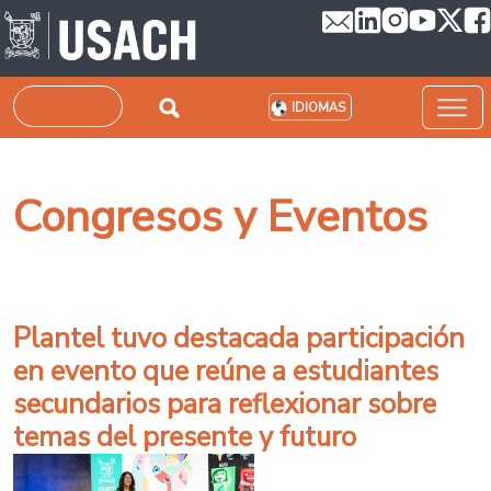
Pasar al contenido principal
Buscar
IDIOMAS
Congresos y Eventos
Plantel tuvo destacada participación
en evento que reúne a estudiantes
secundarios para reflexionar sobre
temas del presente y futuro