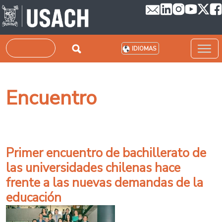
Pasar al contenido principal
Buscar
IDIOMAS
Encuentro
Primer encuentro de bachillerato de
las universidades chilenas hace
frente a las nuevas demandas de la
educación