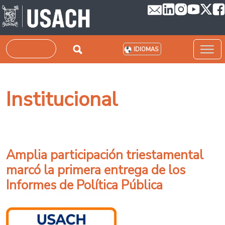
Pasar al contenido principal
Buscar
IDIOMAS
Institucional
Amplia participación triestamental
marcó la primera entrega de los
Informes de Política Pública