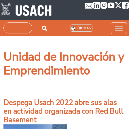
Pasar al contenido principal
Buscar
IDIOMAS
Unidad de Innovación y
Emprendimiento
Despega Usach 2022 abre sus alas
en actividad organizada con Red Bull
Basement