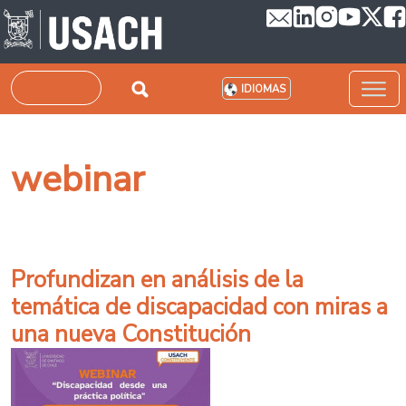
Pasar al contenido principal
Buscar
IDIOMAS
webinar
Profundizan en análisis de la
temática de discapacidad con miras a
una nueva Constitución