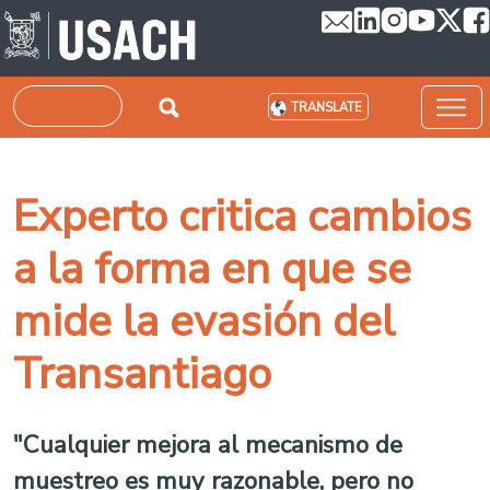
Skip to main content
Search
TRANSLATE
Experto critica cambios
a la forma en que se
mide la evasión del
Transantiago
"Cualquier mejora al mecanismo de
muestreo es muy razonable, pero no