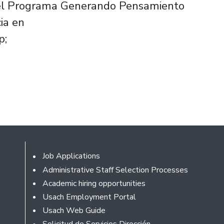
 el Programa Generando Pensamiento
ia en
p;
Footer
Job Applications
Administrative Staff Selection Processes
Academic hiring opportunities
Usach Employment Portal
Usach Web Guide