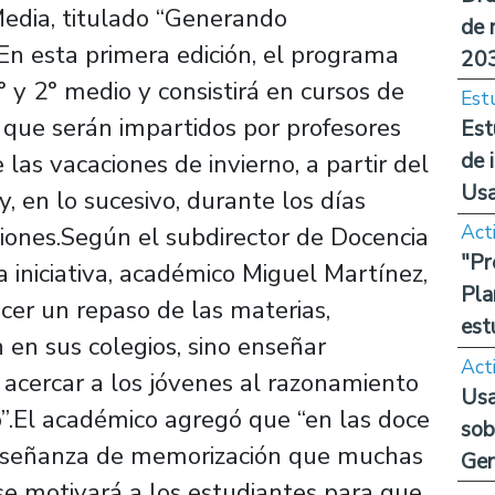
edia, titulado “Generando
de 
En esta primera edición, el programa
20
° y 2° medio y consistirá en cursos de
Est
 que serán impartidos por profesores
Est
de 
las vacaciones de invierno, a partir del
Us
y, en lo sucesivo, durante los días
Act
iones.Según el subdirector de Docencia
"Pr
a iniciativa, académico Miguel Martínez,
Pla
acer un repaso de las materias,
est
 en sus colegios, sino enseñar
Act
acercar a los jóvenes al razonamiento
Usa
io”.El académico agregó que “en las doce
sob
 enseñanza de memorización que muchas
Ge
 se motivará a los estudiantes para que