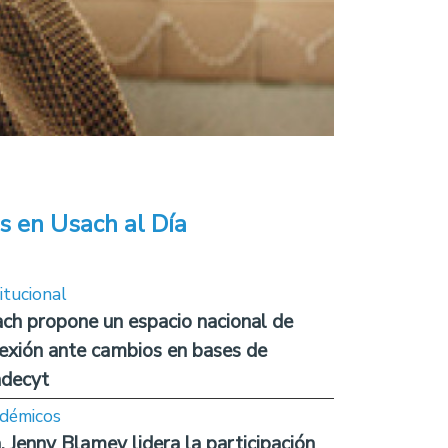
s en Usach al Día
itucional
ch propone un espacio nacional de
lexión ante cambios en bases de
decyt
démicos
. Jenny Blamey lidera la participación