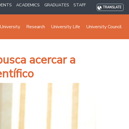
DENTS
ACADEMICS
GRADUATES
STAFF
TRANSLATE
University
Research
University Life
University Council
busca acercar a
ntífico