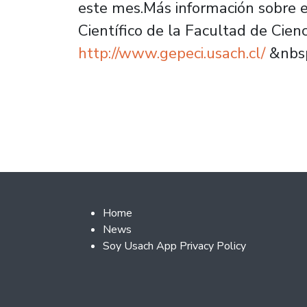
este mes.Más información sobre
Científico de la Facultad de Cienc
http://www.gepeci.usach.cl/
&nbs
Footer 2
Home
News
Soy Usach App Privacy Policy