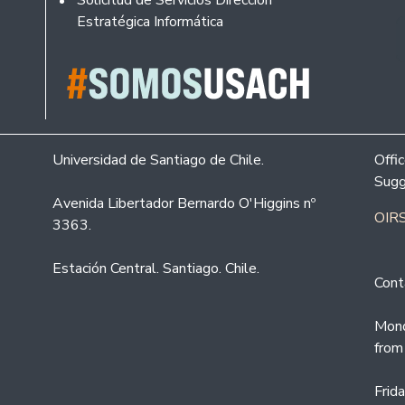
Solicitud de Servicios Dirección
Estratégica Informática
Universidad de Santiago de Chile.
Offi
Sugg
Avenida Libertador Bernardo O'Higgins nº
OIRS
3363.
Estación Central. Santiago. Chile.
Cont
Mond
from
Frid