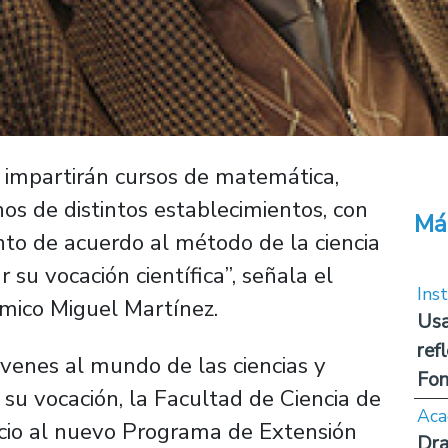
 impartirán cursos de matemática,
nos de distintos establecimientos, con
Má
nto de acuerdo al método de la ciencia
 su vocación científica”, señala el
Inst
démico Miguel Martínez.
Usa
ref
jóvenes al mundo de las ciencias y
Fon
u vocación, la Facultad de Ciencia de
Aca
icio al nuevo Programa de Extensión
Dra