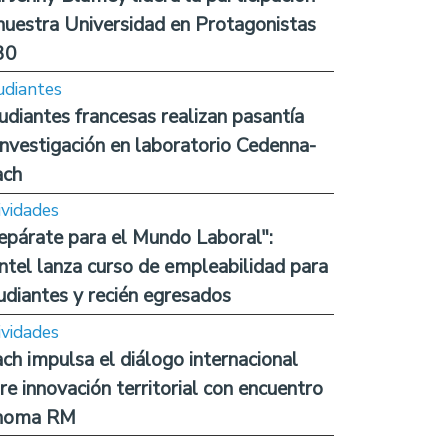
nuestra Universidad en Protagonistas
30
udiantes
udiantes francesas realizan pasantía
investigación en laboratorio Cedenna-
ach
ividades
epárate para el Mundo Laboral":
ntel lanza curso de empleabilidad para
udiantes y recién egresados
ividades
ch impulsa el diálogo internacional
re innovación territorial con encuentro
noma RM