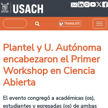
Skip to main content
Search
TRANSLATE
Plantel y U. Autónoma
encabezaron el Primer
Workshop en Ciencia
Abierta
El evento congregó a académicas (os),
estudiantes y egresadas (os) de ambas