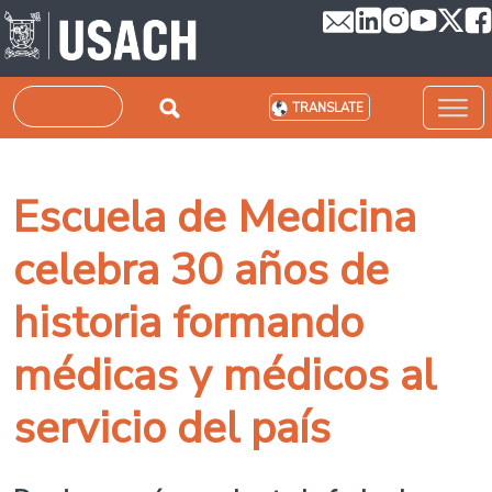
Skip to main content
Search
TRANSLATE
Escuela de Medicina
celebra 30 años de
historia formando
médicas y médicos al
servicio del país