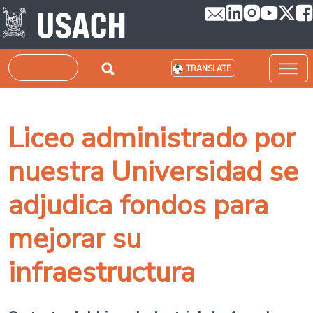
Skip to main content
Search
TRANSLATE
Liceo administrado por
nuestra Universidad se
adjudica fondos para
mejorar su
infraestructura