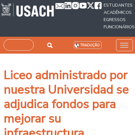
Passar para o conteúdo principal
ESTUDANTES
ACADÊMICOS
EGRESSOS
FUNCIONÁRIOS
Pesquisar
TRADUÇÃO
Liceo administrado por
nuestra Universidad se
adjudica fondos para
mejorar su
infraestructura