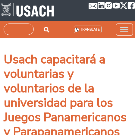
Skip to main content
Search
TRANSLATE
Usach capacitará a
voluntarias y
voluntarios de la
universidad para los
Juegos Panamericanos
y Parapanamericanos