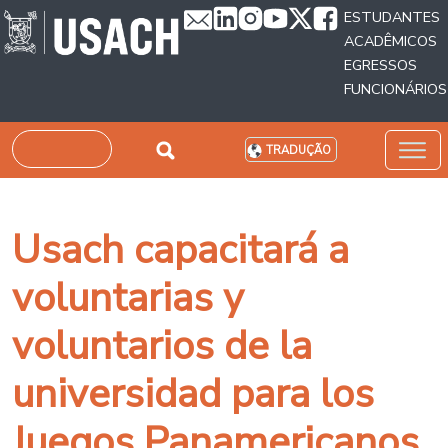
Passar para o conteúdo principal
ESTUDANTES
ACADÊMICOS
EGRESSOS
FUNCIONÁRIOS
Pesquisar
TRADUÇÃO
Usach capacitará a
voluntarias y
voluntarios de la
universidad para los
Juegos Panamericanos