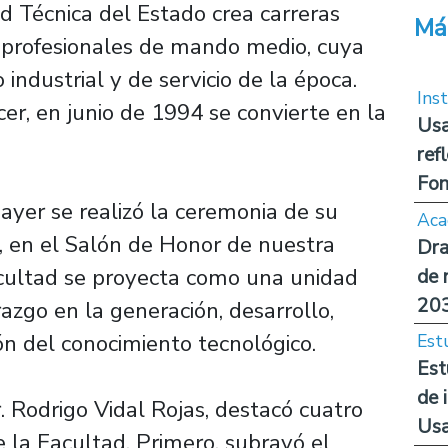
d Técnica del Estado crea carreras
Má
 profesionales de mando medio, cuya
ndustrial y de servicio de la época.
Inst
er, en junio de 1994 se convierte en la
Usa
ref
Fon
 ayer se realizó la ceremonia de su
Aca
, en el Salón de Honor de nuestra
Dra
acultad se proyecta como una unidad
de 
20
azgo en la generación, desarrollo,
ión del conocimiento tecnológico.
Est
Est
de 
. Rodrigo Vidal Rojas, destacó cuatro
Us
 la Facultad. Primero, subrayó el