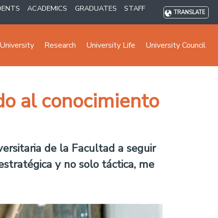
DENTS
ACADEMICS
GRADUATES
STAFF
TRANSLATE
University
Research
University Life
University Council
do al conocimiento
ersitaria de la Facultad a seguir
stratégica y no solo táctica, me