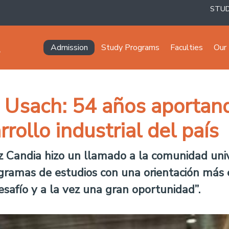
STU
Navegación principal
Admission
Study Programs
Faculties
Our 
c Usach: 54 años aportan
rollo industrial del país
lez Candia hizo un llamado a la comunidad univ
gramas de estudios con una orientación más e
esafío y a la vez una gran oportunidad”.