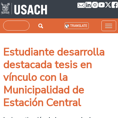
Skip to main content
Search
TRANSLATE
Estudiante desarrolla
destacada tesis en
vínculo con la
Municipalidad de
Estación Central