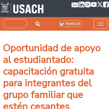
Skip to main content
Search
TRANSLATE
Oportunidad de apoyo
al estudiantado:
capacitación gratuita
para integrantes del
grupo familiar que
estén cesantes