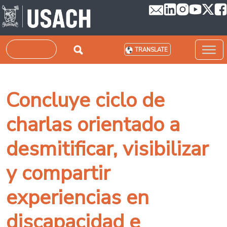
Skip to main content
Search
TRANSLATE
Concluye ciclo de
charlas orientado a
desmitificar, visibilizar
y compartir
experiencias en
discapacidad e