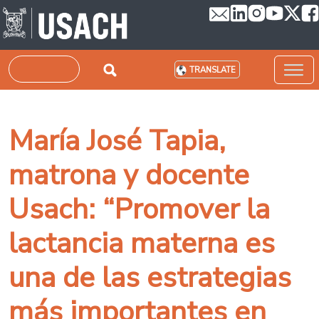
Skip to main content
Search
TRANSLATE
María José Tapia,
matrona y docente
Usach: “Promover la
lactancia materna es
una de las estrategias
más importantes en