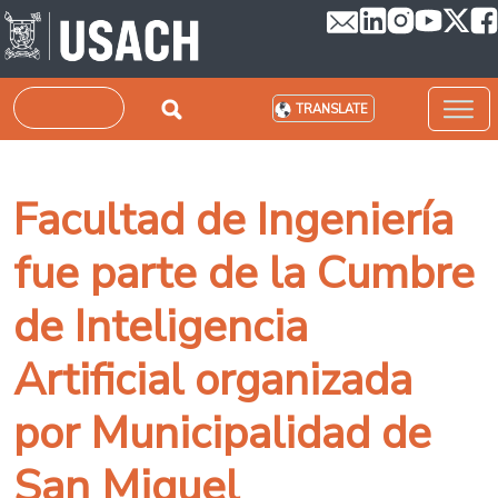
Skip to main content
Search
TRANSLATE
Facultad de Ingeniería
fue parte de la Cumbre
de Inteligencia
Artificial organizada
por Municipalidad de
San Miguel