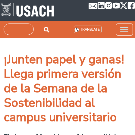
Skip to main content
Search
TRANSLATE
¡Junten papel y ganas!
Llega primera versión
de la Semana de la
Sostenibilidad al
campus universitario