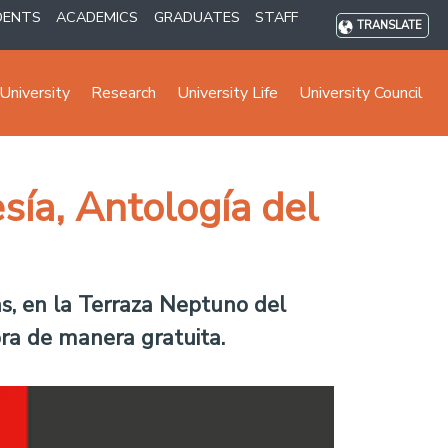
DENTS
ACADEMICS
GRADUATES
STAFF
TRANSLATE
University
Research
University Life
University Council
sía, Antología del
as, en la Terraza Neptuno del
bra de manera gratuita.