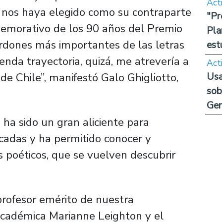
Act
 nos haya elegido como su contraparte
"Pr
nmemorativo de los 90 años del Premio
Pla
ardones más importantes de las letras
est
enda trayectoria, quizá, me atrevería a
Act
Usa
de Chile”, manifestó Galo Ghigliotto,
sob
Ge
 ha sido un gran aliciente para
écadas y ha permitido conocer y
os poéticos, que se vuelven descubrir
 profesor emérito de nuestra
académica Marianne Leighton y el