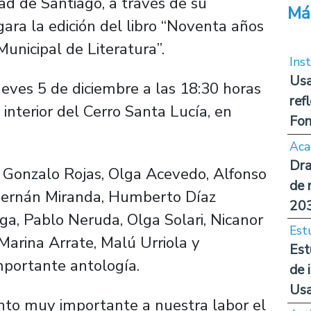
ad de Santiago, a través de su
Má
gara la edición del libro “Noventa años
unicipal de Literatura”.
Inst
Usa
ueves 5 de diciembre a las 18:30 horas
ref
interior del Cerro Santa Lucía, en
Fon
Aca
Dra
er, Gonzalo Rojas, Olga Acevedo, Alfonso
de 
Hernán Miranda, Humberto Díaz
20
, Pablo Neruda, Olga Solari, Nicanor
Est
 Marina Arrate, Malú Urriola y
Est
portante antología.
de 
Us
nto muy importante a nuestra labor el