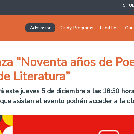
STU
Navegación principal
Admission
Study Programs
Faculties
Our 
nza “Noventa años de Poe
e Literatura”
rá este jueves 5 de diciembre a las 18:30 hor
 que asistan al evento podrán acceder a la o