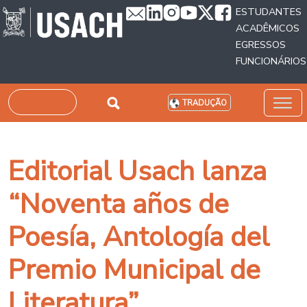
Passar para o conteúdo principal
ESTUDANTES
ACADÊMICOS
EGRESSOS
FUNCIONÁRIOS
Pesquisar
TRADUÇÃO
Editorial Usach lanza
“Noventa años de
Poesía, Antología del
Premio Municipal de
Literatura”