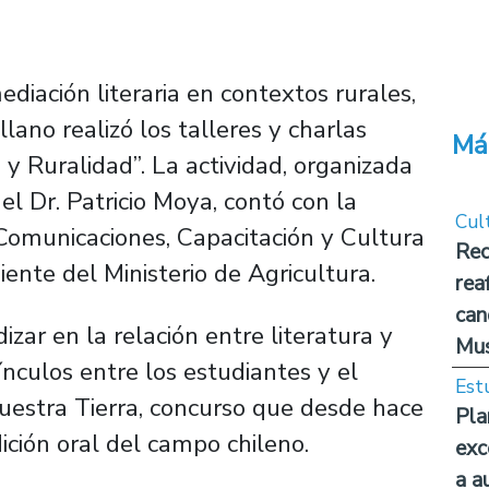
diación literaria en contextos rurales,
lano realizó los talleres y charlas
Má
y Ruralidad”. La actividad, organizada
el Dr. Patricio Moya, contó con la
Cul
 Comunicaciones, Capacitación y Cultura
Rec
ente del Ministerio de Agricultura.
rea
can
izar en la relación entre literatura y
Mus
ínculos entre los estudiantes y el
Est
uestra Tierra, concurso que desde hace
Pla
ición oral del campo chileno.
exc
a a