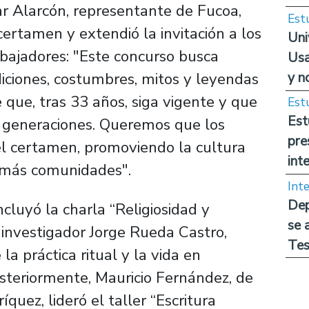
ar Alarcón, representante de Fucoa,
Est
certamen y extendió la invitación a los
Uni
bajadores: "Este concurso busca
Usa
y n
diciones, costumbres, mitos y leyendas
que, tras 33 años, siga vigente y que
Est
Est
 generaciones. Queremos que los
pre
l certamen, promoviendo la cultura
int
a más comunidades".
Int
Dep
cluyó la charla “Religiosidad y
se 
 investigador Jorge Rueda Castro,
Tes
la práctica ritual y la vida en
steriormente, Mauricio Fernández, de
quez, lideró el taller “Escritura