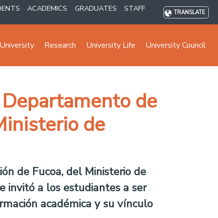
DENTS
ACADEMICS
GRADUATES
STAFF
TRANSLATE
University
Research
University Life
University Council
d: Departamento de
Ministerio de
ión de Fucoa, del Ministerio de
 invitó a los estudiantes a ser
ormación académica y su vínculo