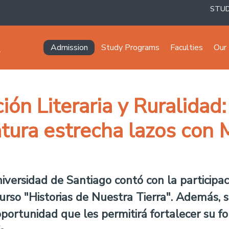
STU
Navegación principal
Admission
Study Programs
Faculties
Our 
ión Literaria y Ruralida
atura estrecha lazos con 
niversidad de Santiago contó con la participac
urso "Historias de Nuestra Tierra". Además, se
ortunidad que les permitirá fortalecer su f