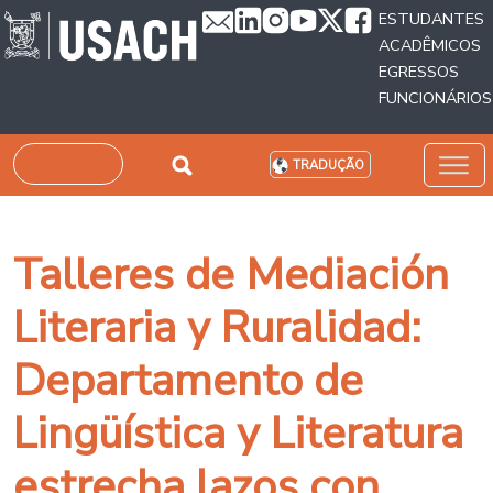
Passar para o conteúdo principal
ESTUDANTES
ACADÊMICOS
EGRESSOS
FUNCIONÁRIOS
Pesquisar
TRADUÇÃO
Talleres de Mediación
Literaria y Ruralidad:
Departamento de
Lingüística y Literatura
estrecha lazos con