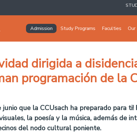
STU
Navegación principal
Admission
Study Programs
Faculties
Our 
vidad dirigida a disidenc
man programación de la 
 junio que la CCUsach ha preparado para ti! 
isuales, la poesía y la música, además de inte
cinos del nodo cultural poniente.