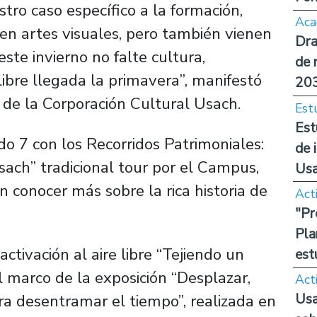
stro caso específico a la formación,
Aca
en artes visuales, pero también vienen
Dra
este invierno no falte cultura,
de 
libre llegada la primavera”, manifestó
20
o de la Corporación Cultural Usach.
Est
Est
o 7 con los Recorridos Patrimoniales:
de 
ch” tradicional tour por el Campus,
Us
n conocer más sobre la rica historia de
Act
"Pr
Pla
activación al aire libre “Tejiendo un
est
l marco de la exposición “Desplazar,
Act
Usa
ara desentramar el tiempo”, realizada en