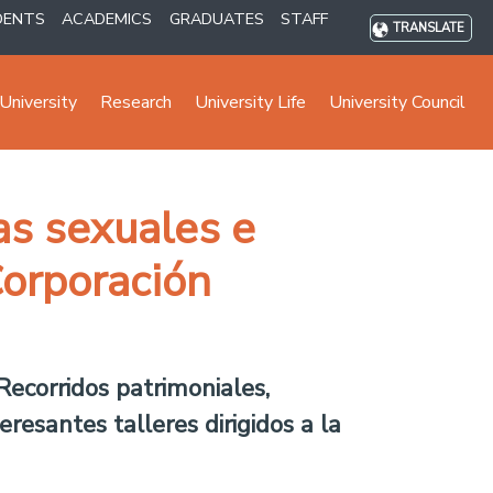
DENTS
ACADEMICS
GRADUATES
STAFF
TRANSLATE
University
Research
University Life
University Council
ias sexuales e
Corporación
Recorridos patrimoniales,
resantes talleres dirigidos a la