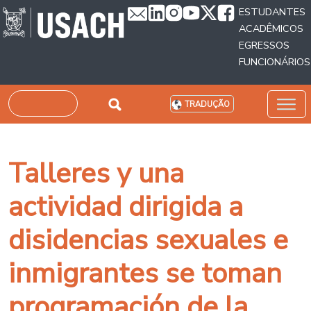
Passar para o conteúdo principal
ESTUDANTES
ACADÊMICOS
EGRESSOS
FUNCIONÁRIOS
Pesquisar
TRADUÇÃO
Talleres y una
actividad dirigida a
disidencias sexuales e
inmigrantes se toman
programación de la