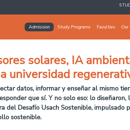
STU
Navegación principal
Admission
Study Programs
Faculties
Our 
ores solares, IA ambient
na universidad regenerati
lectar datos, informar y enseñar al mismo ti
esponder que sí. Y no solo eso: lo diseñaron,
a del Desafío Usach Sostenible, impulsado p
llo sostenible.