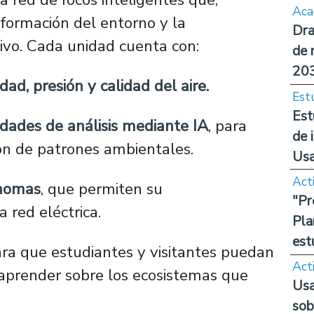
Aca
nformación del entorno y la
Dra
ivo. Cada unidad cuenta con:
de 
20
d, presión y calidad del aire.
Est
Est
dades de análisis mediante IA
, para
de 
ión de patrones ambientales.
Us
Act
ónomas
, que permiten su
"Pr
 red eléctrica.
Pla
est
ara que estudiantes y visitantes puedan
Act
 aprender sobre los ecosistemas que
Usa
sob