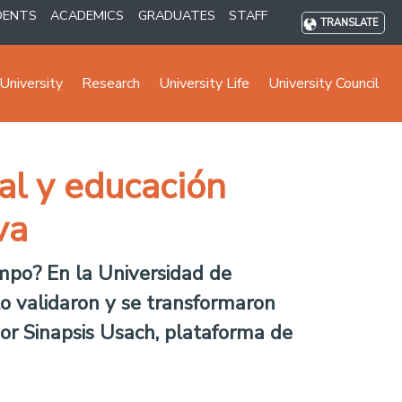
DENTS
ACADEMICS
GRADUATES
STAFF
TRANSLATE
University
Research
University Life
University Council
al y educación
va
empo? En la Universidad de
 lo validaron y se transformaron
or Sinapsis Usach, plataforma de