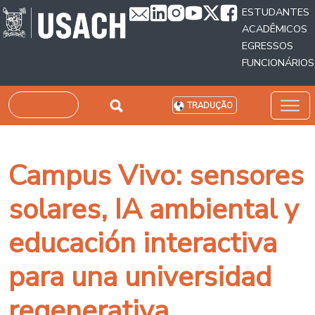
Passar para o conteúdo principal
ESTUDANTES
ACADÊMICOS
EGRESSOS
FUNCIONÁRIOS
Pesquisar
TRADUÇÃO
Campus Vivo: sensores
solares, IA ambiental y
educación interactiva
para una universidad
regenerativa