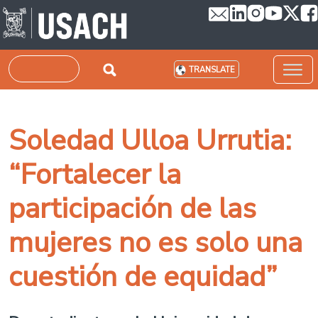
Skip to main content
Search
TRANSLATE
Soledad Ulloa Urrutia:
“Fortalecer la
participación de las
mujeres no es solo una
cuestión de equidad”