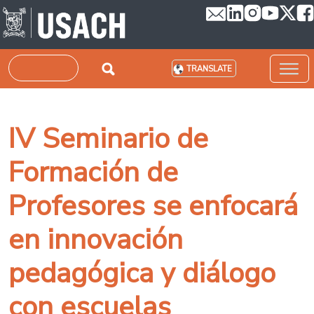
Skip to main content
Search
TRANSLATE
IV Seminario de
Formación de
Profesores se enfocará
en innovación
pedagógica y diálogo
con escuelas