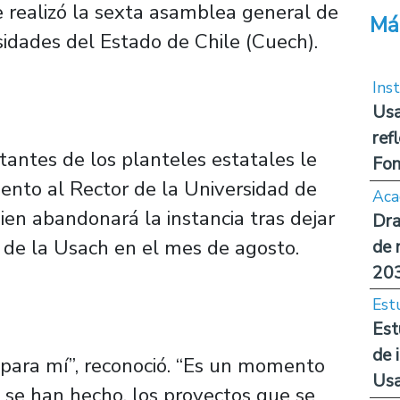
e realizó la sexta asamblea general de
Má
sidades del Estado de Chile (Cuech).
Inst
Usa
ref
entantes de los planteles estatales le
Fon
iento al Rector de la Universidad de
Aca
ien abandonará la instancia tras dejar
Dra
de la Usach en el mes de agosto.
de 
20
Est
Est
de 
para mí”, reconoció. “Es un momento
Us
e se han hecho, los proyectos que se