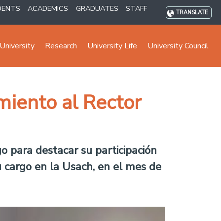
DENTS
ACADEMICS
GRADUATES
STAFF
TRANSLATE
University
Research
University Life
University Council
miento al Rector
o para destacar su participación
u cargo en la Usach, en el mes de