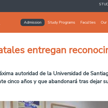
STU
Navegación principal
Admission
Study Programs
Faculties
Our 
atales entregan reconoci
áxima autoridad de la Universidad de Santiag
ante cinco años y que abandonará tras dejar s