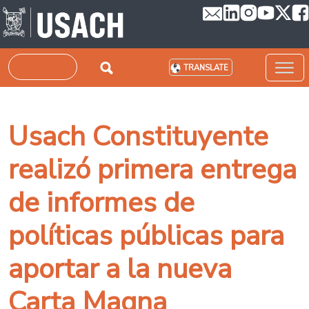
Skip to main content
Search
TRANSLATE
Usach Constituyente
realizó primera entrega
de informes de
políticas públicas para
aportar a la nueva
Carta Magna