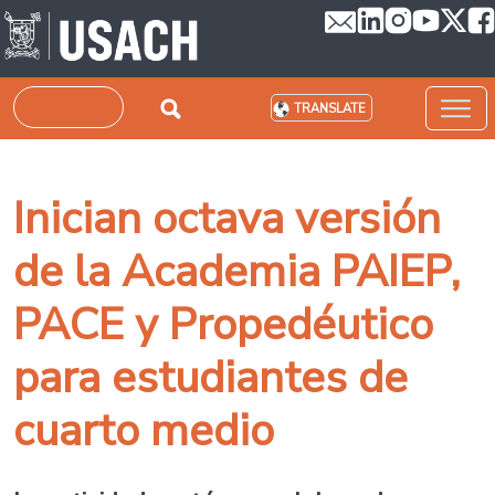
Skip to main content
Search
TRANSLATE
Inician octava versión
de la Academia PAIEP,
PACE y Propedéutico
para estudiantes de
cuarto medio