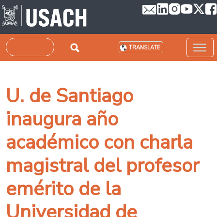
Skip to main content
Search
TRANSLATE
U. de Santiago
inaugura año
académico con charla
magistral del profesor
emérito de la
Universidad de