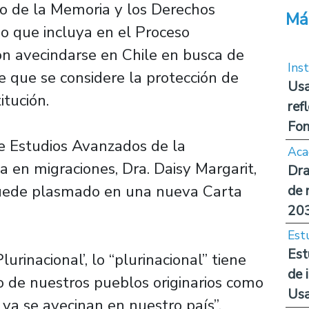
o de la Memoria y los Derechos
Má
o que incluya en el Proceso
on avecindarse en Chile en busca de
Inst
 que se considere la protección de
Usa
tución.
ref
Fon
de Estudios Avanzados de la
Aca
 en migraciones, Dra. Daisy Margarit,
Dra
quede plasmado en una nueva Carta
de 
20
Est
Est
rinacional’, lo “plurinacional” tiene
de 
o de nuestros pueblos originarios como
Us
 ya se avecinan en nuestro país”,