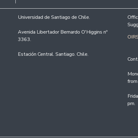
Universidad de Santiago de Chile.
Offi
Sugg
Avenida Libertador Bernardo O'Higgins nº
OIRS
3363.
Estación Central. Santiago. Chile.
Cont
Mond
from
Frid
pm.