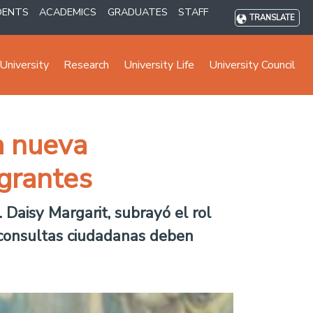
DENTS
ACADEMICS
GRADUATES
STAFF
TRANSLATE
University
Research
University Life
University Council
a nueva
grantes
 Daisy Margarit, subrayó el rol
 consultas ciudadanas deben