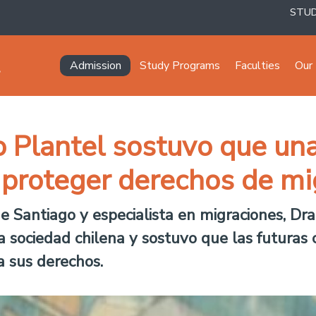
STU
Navegación principal
Admission
Study Programs
Faculties
Our 
o Plantel sostuvo que un
 proteger derechos de mi
 Santiago y especialista en migraciones, Dra.
a sociedad chilena y sostuvo que las futuras
a sus derechos.