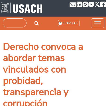
Skip to main content
Search
TRANSLATE
Derecho convoca a
abordar temas
vinculados con
probidad,
transparencia y
corrupción