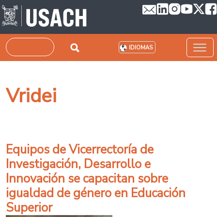
Pasar al contenido principal
Buscar
IDIOMAS
Vridei
Equipos de Vicerrectoría de
Investigación, Desarrollo e
Innovación se capacitan sobre
igualdad de género en Educación
Superior